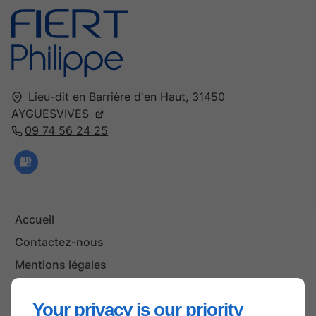
Lieu-dit en Barrière d'en Haut,
31450
AYGUESVIVES
09 74 56 24 25
Accueil
Contactez-nous
Mentions légales
Plan du site
Your privacy is our priority