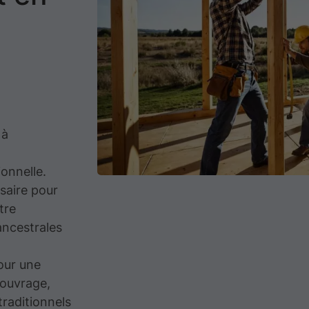
 à
ionnelle.
saire pour
tre
ancestrales
our une
 ouvrage,
traditionnels