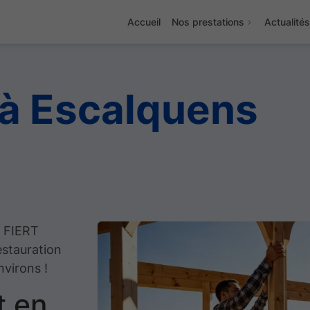
Accueil
Nos prestations
Actualité
 à Escalquens
e FIERT
estauration
virons !
t en