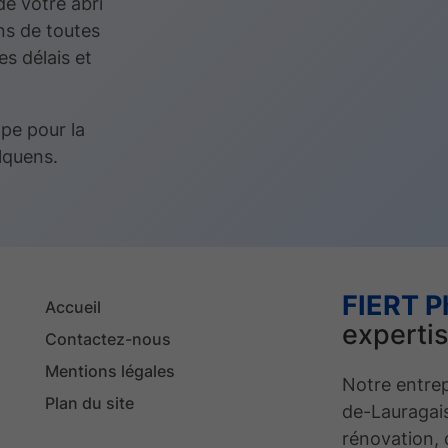
de votre abri
ns de toutes
es délais et
ppe pour la
lquens.
FIERT P
Accueil
expertis
Contactez-nous
Mentions légales
Notre entrep
Plan du site
de-Lauragais
rénovation, 