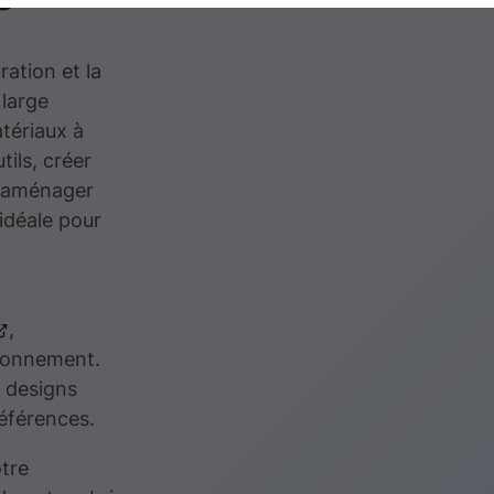
ration et la
 large
tériaux à
ils, créer
u aménager
idéale pour
,
ironnement.
 designs
éférences.
otre