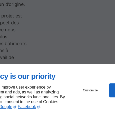
n d’origine.
projet est
spect des
ce nous
plus
des bâtiments
ns à
vail de
cy is our priority
lisé
 improve user experience by
Customize
nt and ads, as well as analyzing
ng social networks functionalities. By
is de
you consent to the use of Cookies
Google
Facebook
.
s